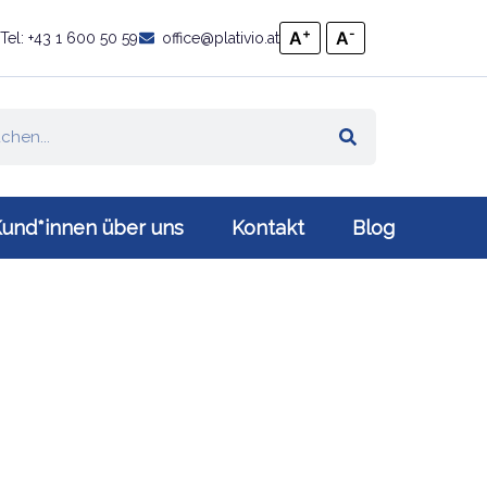
+
-
A
A
Tel: +43 1 600 50 59
office@plativio.at
und*innen über uns
Kontakt
Blog