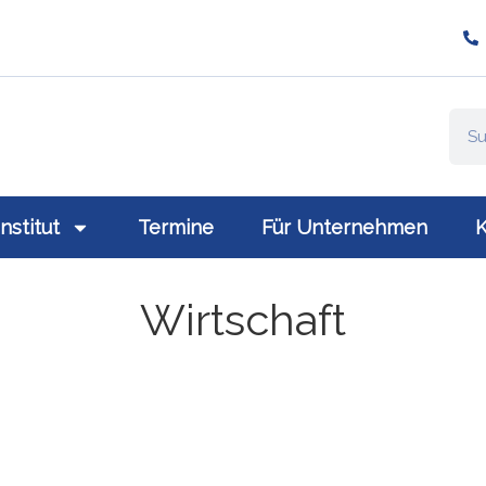
ompany/plativio-modern-training-gmbh/
://www.plativio.at
Institut
Termine
Für Unternehmen
K
Wirtschaft