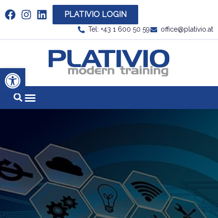
PLATIVIO LOGIN
Link zu https://www.linkedin.com/company/plati
Tel: +43 1 600 50 59
office@plativio.at
Link zu https
Werkzeugleiste öffnen