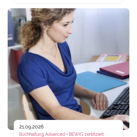
Lin
21.09.2026
Buchhaltung Advanced + BEWIG zertifiziert