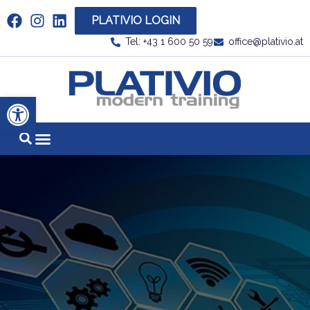
PLATIVIO LOGIN
Link zu https://www.linkedin.com/company/plati
Tel: +43 1 600 50 59
office@plativio.at
Link zu https
Werkzeugleiste öffnen