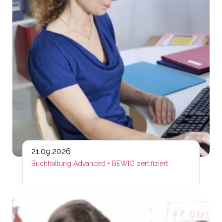
21.09.2026
Buchhaltung Advanced + BEWIG zertifiziert
Lin