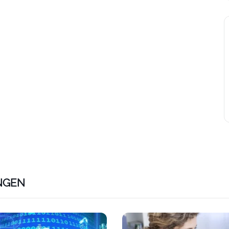
NGEN
ps://www.plativio.at/events/e-commerce-kaufmannfrau-zert
Link zu https://www.plativio.a