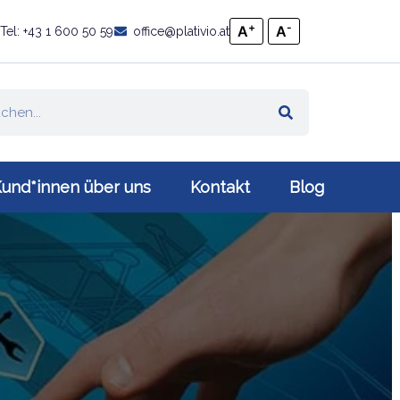
+
-
A
A
Tel: +43 1 600 50 59
office@plativio.at
und*innen über uns
Kontakt
Blog