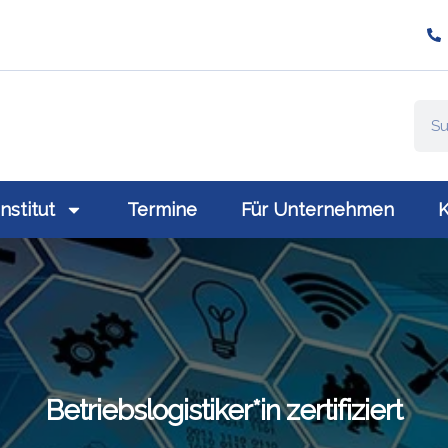
ompany/plativio-modern-training-gmbh/
://www.plativio.at
Institut
Termine
Für Unternehmen
K
Betriebslogistiker*in zertifiziert