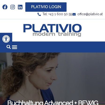
PLATIVIO LOGIN
Link zu https://www.linkedin.com/company/plati
Tel: +43 1 600 50 59
office@plativio.at
Link zu https
Werkzeugleiste öffnen
Buchhaltung Advanced + BEWIG