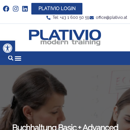
PLATIVIO LOGIN
Link zu https://www.linkedin.com/company/plati
Tel: +43 1 600 50 59
office@plativio.at
Link zu https
Werkzeugleiste öffnen
Buchhaltung Basic + Advanced