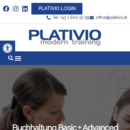
PLATIVIO LOGIN
Link zu https://www.linkedin.com/company/plati
Tel: +43 1 600 50 59
office@plativio.at
Link zu https
Werkzeugleiste öffnen
Buchhaltung Basic + Advanced