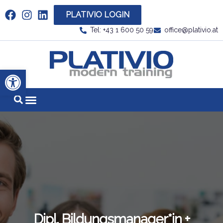
PLATIVIO LOGIN
Link zu https://www.linkedin.com/company/plati
Tel: +43 1 600 50 59
office@plativio.at
Link zu https
Werkzeugleiste öffnen
Dipl. Bildungsmanager*in +