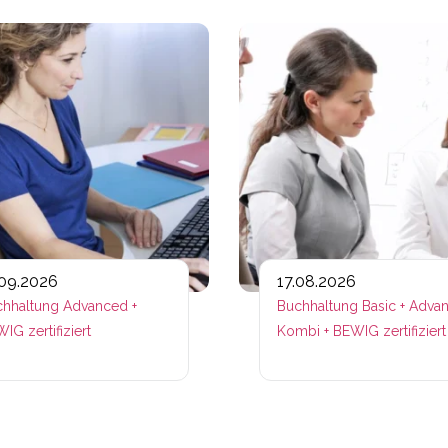
ps://www.plativio.at/events/e-commerce-fachkraft-zertifiz
Link zu https://www.plativio.a
.09.2026
17.08.2026
hhaltung Advanced +
Buchhaltung Basic + Adva
IG zertifiziert
Kombi + BEWIG zertifiziert