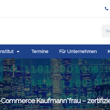
ompany/plativio-modern-training-gmbh/
://www.plativio.at
Institut
Termine
Für Unternehmen
K
-Commerce Kaufmann*frau – zertifizie