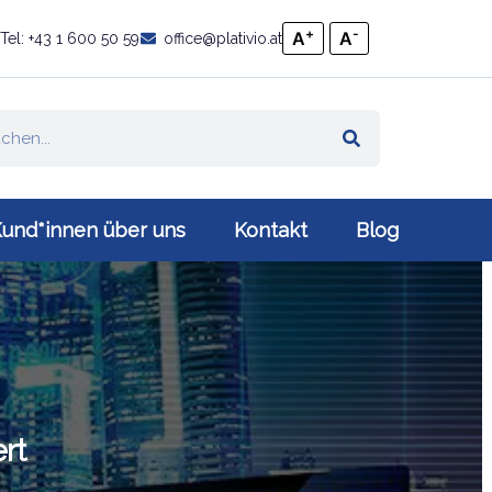
+
-
A
A
Tel: +43 1 600 50 59
office@plativio.at
und*innen über uns
Kontakt
Blog
rt