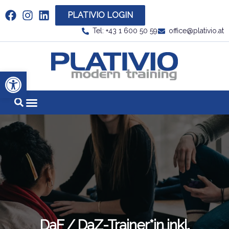
PLATIVIO LOGIN
Link zu https://www.linkedin.com/company/plati
Tel: +43 1 600 50 59
office@plativio.at
Link zu https
Werkzeugleiste öffnen
DaF / DaZ-Trainer*in inkl.