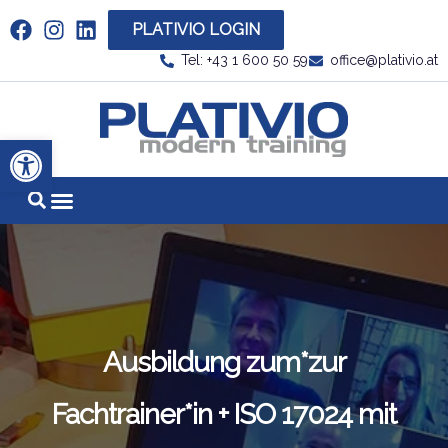
PLATIVIO LOGIN
Link zu https://www.linkedin.com/company/plati
Tel: +43 1 600 50 59
office@plativio.at
Link zu https
Werkzeugleiste öffnen
Ausbildung zum*zur
Fachtrainer*in + ISO 17024 mit