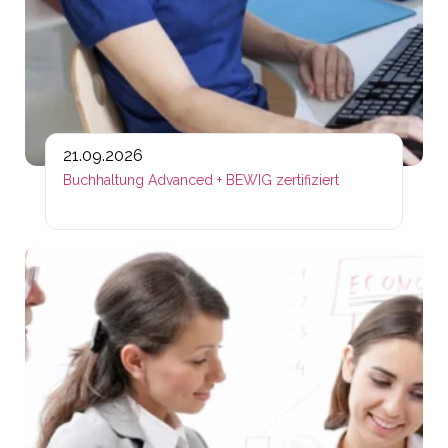
21.09.2026
Buchhaltung Advanced + BEWIG zertifiziert
Lin