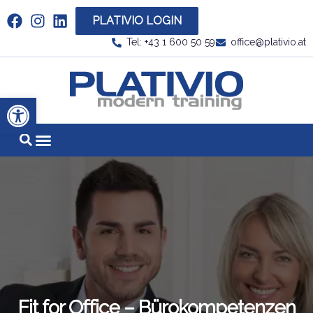
PLATIVIO LOGIN
Link zu https://www.linkedin.com/company/plati
Tel: +43 1 600 50 59
office@plativio.at
Link zu https
Werkzeugleiste öffnen
Fit for Office – Bürokompetenzen