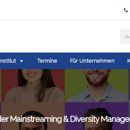
ompany/plativio-modern-training-gmbh/
://www.plativio.at
Institut
Termine
Für Unternehmen
K
er Mainstreaming & Diversity Manag