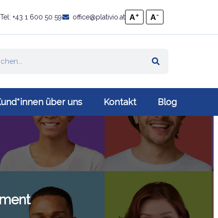
+
-
A
A
Tel: +43 1 600 50 59
office@plativio.at
und*innen über uns
Kontakt
Blog
ement