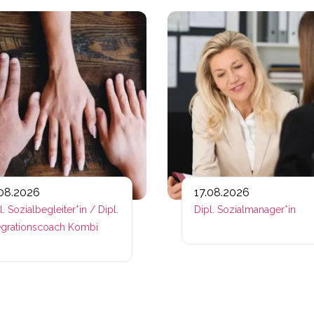
ps://www.plativio.at/events/dipl-bildungsmanagerin-iso-1
Link zu https://www.plativio.at
.08.2026
17.08.2026
l. Sozialbegleiter*in / Dipl.
Dipl. Sozialmanager*in
egrationscoach Kombi