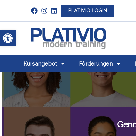
PLATIVIO LOGIN
Link zu https://www.linkedin.com/c
Werkzeugleiste öffnen
Link zu https
Kursangebot
Förderungen
Gend