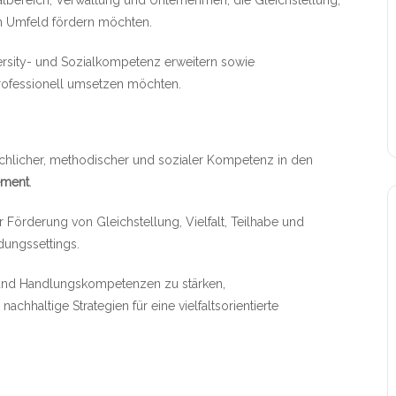
ialbereich, Verwaltung und Unternehmen, die Gleichstellung,
hen Umfeld fördern möchten.
rsity- und Sozialkompetenz erweitern sowie
professionell umsetzen möchten.
fachlicher, methodischer und sozialer Kompetenz in den
ement
.
Förderung von Gleichstellung, Vielfalt, Teilhabe und
dungssettings.
- und Handlungskompetenzen zu stärken,
hhaltige Strategien für eine vielfaltsorientierte