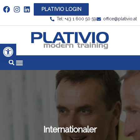
PLATIVIO LOGIN
Link zu https://www.linkedin.com/company/plati
Tel: +43 1 600 50 59
office@plativio.at
Link zu https
Werkzeugleiste öffnen
Internationaler