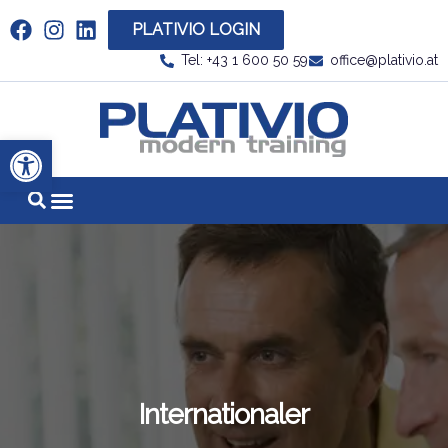
PLATIVIO LOGIN
Link zu https://www.linkedin.com/company/plati
Tel: +43 1 600 50 59
office@plativio.at
Link zu https
Werkzeugleiste öffnen
Internationaler