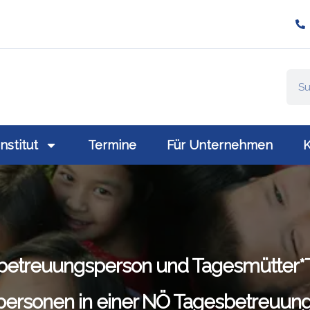
ompany/plativio-modern-training-gmbh/
://www.plativio.at
Institut
Termine
Für Unternehmen
K
betreuungsperson und Tagesmütter*T
ersonen in einer NÖ Tagesbetreuung