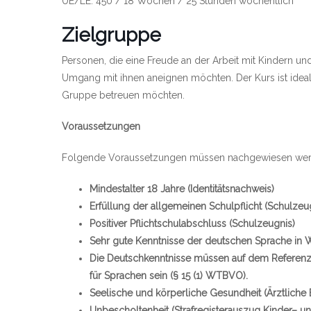
UE/LE: 450 / 18 Wochen / 25 Stunden wöchentlich
Zielgruppe
Personen, die eine Freude an der Arbeit mit Kindern u
Umgang mit ihnen aneignen möchten. Der Kurs ist ideal f
Gruppe betreuen möchten.
Voraussetzungen
Folgende Voraussetzungen müssen nachgewiesen wer
Mindestalter 18 Jahre (Identitätsnachweis)
Erfüllung der allgemeinen Schulpflicht (Schulzeu
Positiver Pflichtschulabschluss (Schulzeugnis)
Sehr gute Kenntnisse der deutschen Sprache in W
Die Deutschkenntnisse müssen auf dem Referen
für Sprachen sein (§ 15 (1) WTBVO).
Seelische und körperliche Gesundheit (Ärztliche 
Unbescholtenheit (Strafregisterauszug Kinder– u