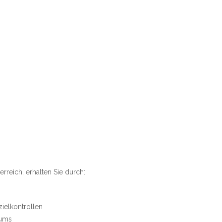
rreich, erhalten Sie durch:
zielkontrollen
kums