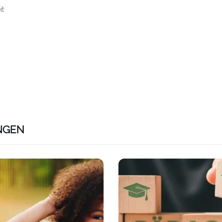
it
NGEN
ps://www.plativio.at/events/lern-und-freizeitbetreuerin-fue
Link zu https://www.plativio.a