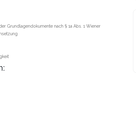
 der Grundlagendokumente nach § 1a Abs. 1 Wiener
msetzung
gkeit
h: