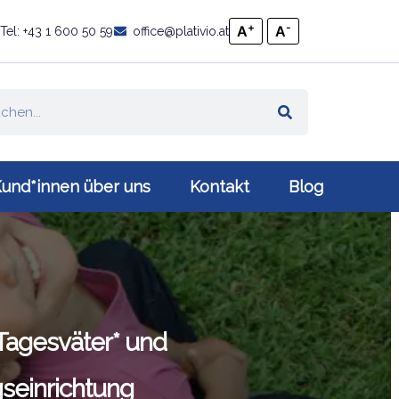
+
-
A
A
Tel: +43 1 600 50 59
office@plativio.at
und*innen über uns
Kontakt
Blog
agesväter* und
seinrichtung