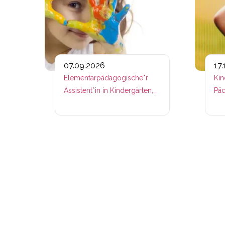
07.09.2026
17
Elementarpädagogische*r
Kin
Assistent*in in Kindergärten,
Päd
Kleinkindergruppen und
Horten & Lern- und
Freizeitbetreuer*in für Kinder
und Jugendliche – zertifiziert