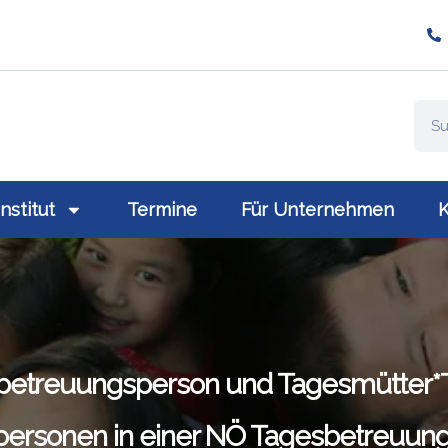
ompany/plativio-modern-training-gmbh/
://www.plativio.at
Institut
Termine
Für Unternehmen
K
betreuungsperson und Tagesmütter*T
ersonen in einer NÖ Tagesbetreuung