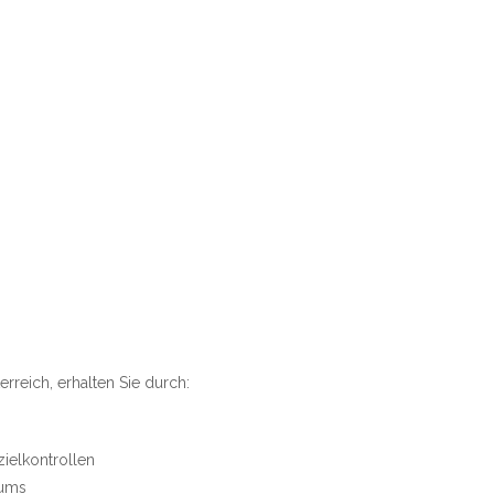
rreich, erhalten Sie durch:
zielkontrollen
kums