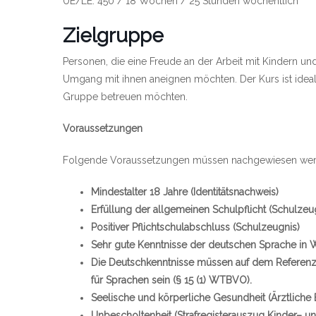
UE/LE: 450 / 18 Wochen / 25 Stunden wöchentlich
Zielgruppe
Personen, die eine Freude an der Arbeit mit Kindern u
Umgang mit ihnen aneignen möchten. Der Kurs ist ideal f
Gruppe betreuen möchten.
Voraussetzungen
Folgende Voraussetzungen müssen nachgewiesen wer
Mindestalter 18 Jahre (Identitätsnachweis)
Erfüllung der allgemeinen Schulpflicht (Schulzeu
Positiver Pflichtschulabschluss (Schulzeugnis)
Sehr gute Kenntnisse der deutschen Sprache in W
Die Deutschkenntnisse müssen auf dem Referen
für Sprachen sein (§ 15 (1) WTBVO).
Seelische und körperliche Gesundheit (Ärztliche 
Unbescholtenheit (Strafregisterauszug Kinder– u