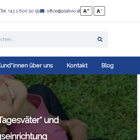
+
-
A
A
Tel: +43 1 600 50 59
office@plativio.at
und*innen über uns
Kontakt
Blog
agesväter* und
seinrichtung