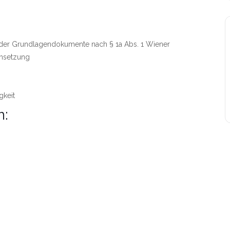
 der Grundlagendokumente nach § 1a Abs. 1 Wiener
msetzung
gkeit
h: