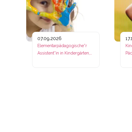
07.09.2026
17
Elementarpädagogische*r
Kin
Assistent*in in Kindergärten,
Päd
Kleinkindergruppen und
Horten & Lern- und
Freizeitbetreuer*in für Kinder
und Jugendliche – zertifiziert