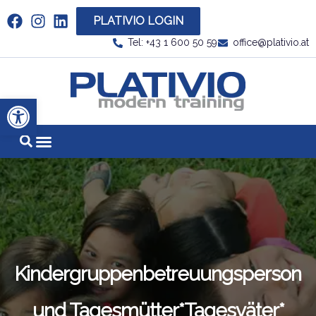
PLATIVIO LOGIN
Link zu https://www.linkedin.com/company/plati
Tel: +43 1 600 50 59
office@plativio.at
Link zu https
Werkzeugleiste öffnen
Kindergruppenbetreuungsperson
und Tagesmütter*Tagesväter*