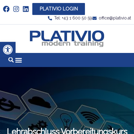
PLATIVIO LOGIN
Link zu https://www.linkedin.com/company/plati
Tel: +43 1 600 50 59
office@plativio.at
Link zu https
Werkzeugleiste öffnen
Lehrabschluss Vorbereitungskurs