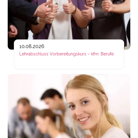
10.08.2026
Lehrabschluss Vorbereitungskurs – kfm. Berufe
Lin