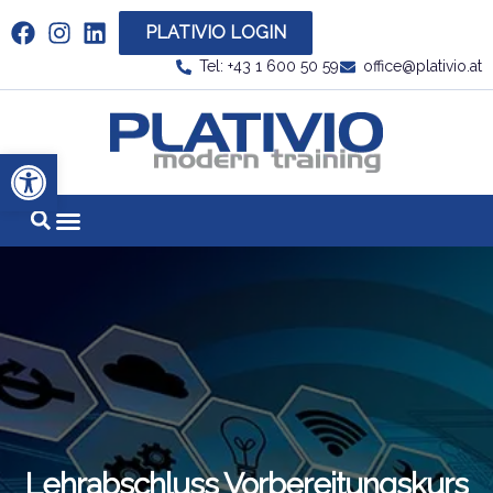
PLATIVIO LOGIN
Link zu https://www.linkedin.com/company/plati
Tel: +43 1 600 50 59
office@plativio.at
Link zu https
Werkzeugleiste öffnen
Lehrabschluss Vorbereitungskurs