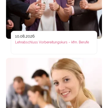
10.08.2026
Lehrabschluss Vorbereitungskurs – kfm. Berufe
Lin