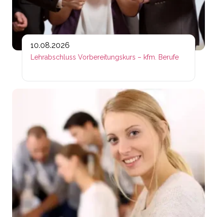
10.08.2026
Lehrabschluss Vorbereitungskurs – kfm. Berufe
Lin