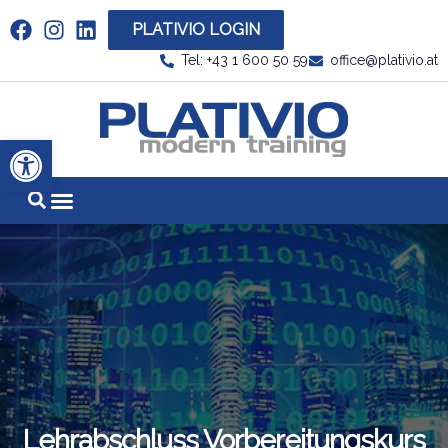
PLATIVIO LOGIN
Link zu https://www.linkedin.com/company/plati
Tel: +43 1 600 50 59
office@plativio.at
Link zu https
Werkzeugleiste öffnen
Lehrabschluss Vorbereitungskurs