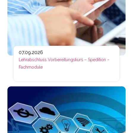
07.09.2026
Lehrabschluss Vorbereitungskurs – Spedition –
Fachmodule
Lin