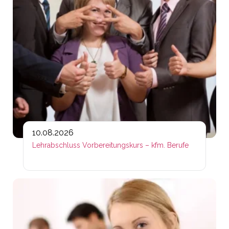
10.08.2026
Lehrabschluss Vorbereitungskurs – kfm. Berufe
Lin