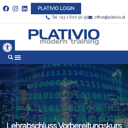
PLATIVIO LOGIN
Link zu https://www.linkedin.com/company/plati
Tel: +43 1 600 50 59
office@plativio.at
Link zu https
Werkzeugleiste öffnen
Lehrabschluss Vorbereitungskurs