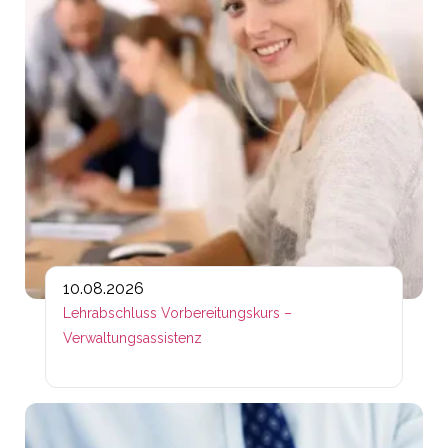
10.08.2026
Lehrabschluss Vorbereitungskurs –
Verwaltungsassistenz
Lin