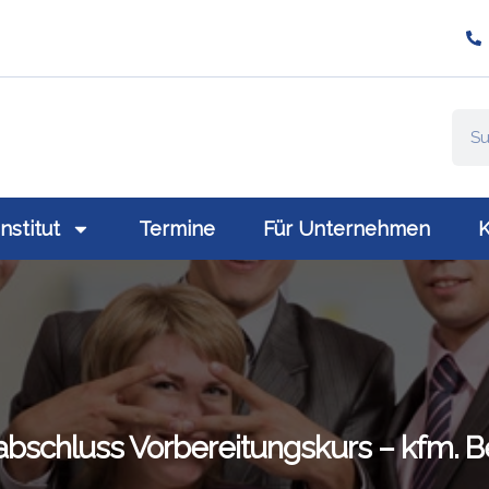
ompany/plativio-modern-training-gmbh/
://www.plativio.at
Institut
Termine
Für Unternehmen
K
abschluss Vorbereitungskurs – kfm. B