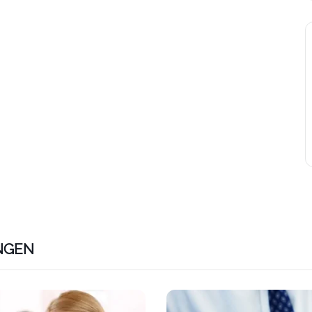
NGEN
ps://www.plativio.at/events/lap-vorbereitungskurs-e-com
Link zu https://www.plativio.a