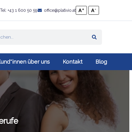
+
-
A
A
Tel: +43 1 600 50 59
office@plativio.at
und*innen über uns
Kontakt
Blog
erufe