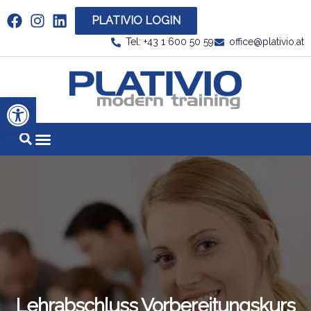
PLATIVIO LOGIN
Link zu https://www.linkedin.com/company/plati
Tel: +43 1 600 50 59
office@plativio.at
Link zu https
Werkzeugleiste öffnen
Lehrabschluss Vorbereitungskurs