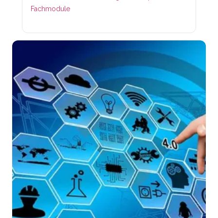
Fachmodule
Lin