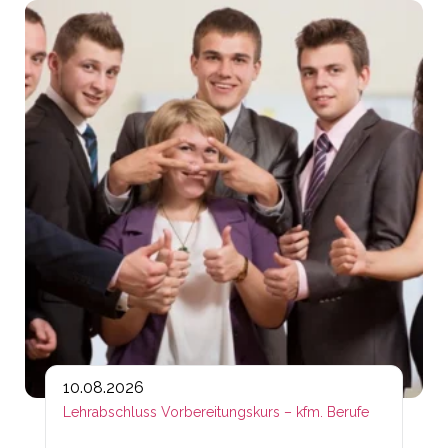
Lin
10.08.2026
Lehrabschluss Vorbereitungskurs – kfm. Berufe