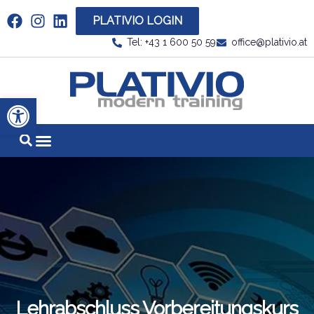
PLATIVIO LOGIN
Link zu https://www.linkedin.com/company/plati
Tel: +43 1 600 50 59
office@plativio.at
Link zu https
Werkzeugleiste öffnen
Lehrabschluss Vorbereitungskurs