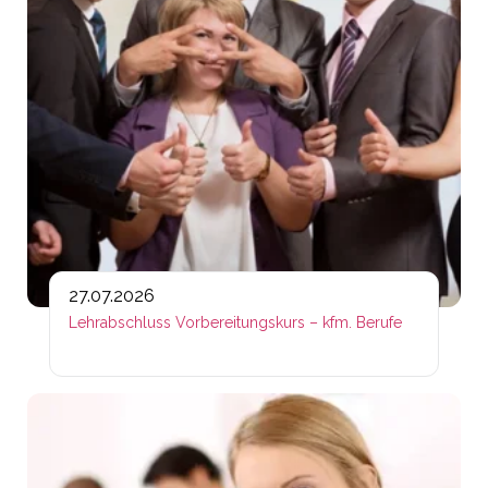
27.07.2026
Lehrabschluss Vorbereitungskurs – kfm. Berufe
Lin