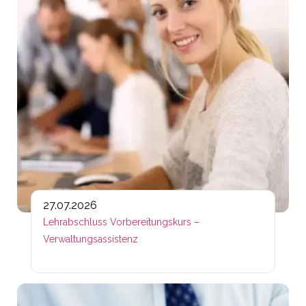
27.07.2026
Lehrabschluss Vorbereitungskurs –
Verwaltungsassistenz
Lin