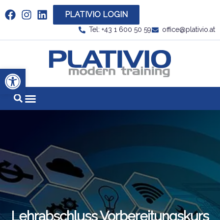
PLATIVIO LOGIN
Link zu https://www.linkedin.com/company/plati
Tel: +43 1 600 50 59
office@plativio.at
Link zu https
Werkzeugleiste öffnen
Lehrabschluss Vorbereitungskurs