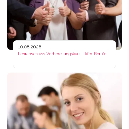
10.08.2026
Lehrabschluss Vorbereitungskurs – kfm. Berufe
Lin