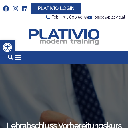
PLATIVIO LOGIN
Link zu https://www.linkedin.com/company/plati
Tel: +43 1 600 50 59
office@plativio.at
Link zu https
Werkzeugleiste öffnen
Lehrabschluss Vorbereitungskurs