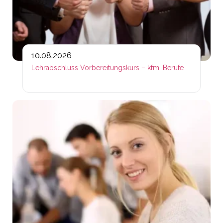
10.08.2026
Lehrabschluss Vorbereitungskurs – kfm. Berufe
Lin