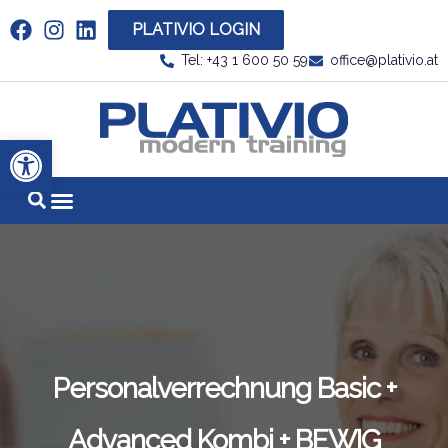
PLATIVIO LOGIN
Link zu https://www.linkedin.com/company/plati
Tel: +43 1 600 50 59
office@plativio.at
Link zu https
Werkzeugleiste öffnen
Personalverrechnung Basic +
Advanced Kombi + BEWIG