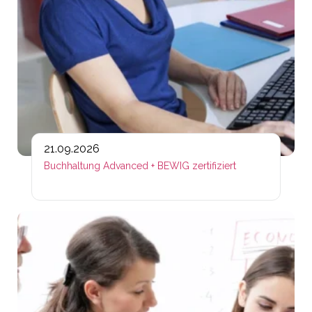
21.09.2026
Buchhaltung Advanced + BEWIG zertifiziert
Lin