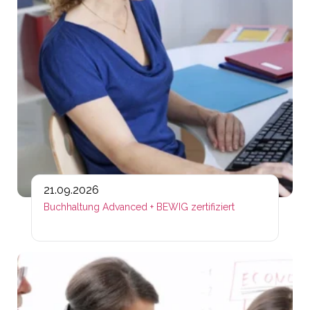
21.09.2026
Buchhaltung Advanced + BEWIG zertifiziert
Lin