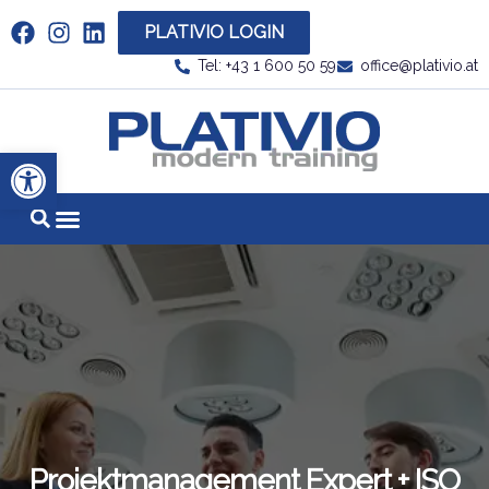
PLATIVIO LOGIN
Link zu https://www.linkedin.com/company/plati
Tel: +43 1 600 50 59
office@plativio.at
Link zu https
Werkzeugleiste öffnen
Projektmanagement Expert + ISO