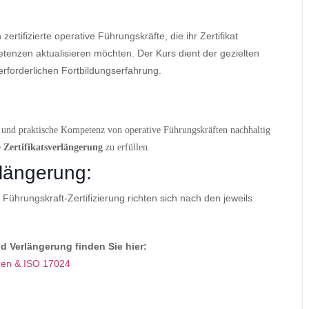
zertifizierte operative Führungskräfte, die ihr Zertifikat
tenzen aktualisieren möchten. Der Kurs dient der gezielten
rforderlichen Fortbildungserfahrung.
he und praktische Kompetenz von operative Führungskräften nachhaltig
e
Zertifikatsverlängerung
zu erfüllen.
rlängerung:
Führungskraft-Zertifizierung richten sich nach den jeweils
nd Verlängerung finden Sie hier:
enzertifizierungs-hub
zen & ISO 17024