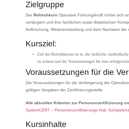
Zielgruppe
Der
Refreshkurs
Operative Führungskraft richtet sich an 
verlängern und ihre fachlichen sowie didaktischen Kompe
Auffrischung, Weiterentwicklung und dem Nachweis der e
Kursziel:
Ziel des Refreshkurses ist es, die fachliche, methodisc
zu sichern und die Voraussetzungen für eine erfolgreich
Voraussetzungen für die Ve
Die Voraussetzungen für die Verlängerung der Operative 
gültigen Vorgaben der Zertifizierungsstelle.
Alle aktuellen Kriterien zur Personenzertifizierung u
Link zu https://www.systemcert.at/zertifizierungen/person
SystemCERT – Personenzertifizierungs Hub: Kompeten
Kursinhalte