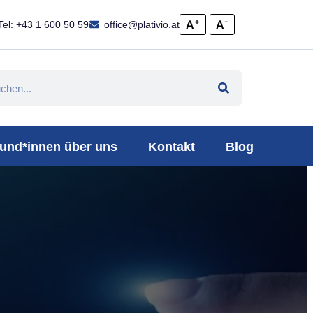
+
-
A
A
Tel: +43 1 600 50 59
office@plativio.at
und*innen über uns
Kontakt
Blog