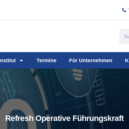
ny/plativio-modern-training-gmbh/
://www.plativio.at
Institut
Termine
Für Unternehmen
K
Refresh Operative Führungskraft