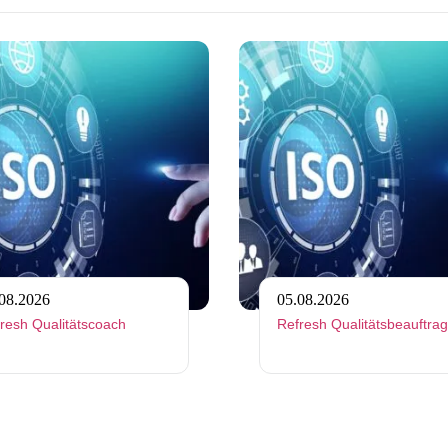
//www.plativio.at/events/refresh-fachtrainerin/?occurrence=2026-08-05
Link zu https://www.plativio.at/event
08.2026
05.08.2026
resh Qualitätscoach
Refresh Qualitätsbeauftrag