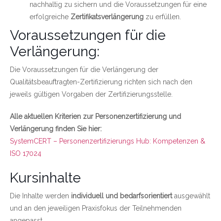
nachhaltig zu sichern und die Voraussetzungen für eine
erfolgreiche
Zertifikatsverlängerung
zu erfüllen.
Voraussetzungen für die
Verlängerung:
Die Voraussetzungen für die Verlängerung der
Qualitätsbeauftragten-Zertifizierung richten sich nach den
jeweils gültigen Vorgaben der Zertifizierungsstelle.
Alle aktuellen Kriterien zur Personenzertifizierung und
Verlängerung finden Sie hier:
Link zu https://www.systemcert.at/zertifizierungen/personenzerti
SystemCERT – Personenzertifizierungs Hub: Kompetenzen &
ISO 17024
Kursinhalte
Die Inhalte werden
individuell und bedarfsorientiert
ausgewählt
und an den jeweiligen Praxisfokus der Teilnehmenden
angepasst.