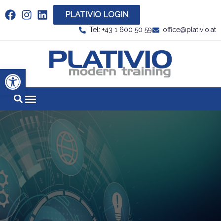
PLATIVIO LOGIN
Link zu https://www.linkedin.com/company/plati
Tel: +43 1 600 50 59
office@plativio.at
Link zu https
Werkzeugleiste öffnen