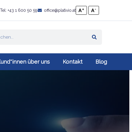
+
-
A
A
Tel: +43 1 600 50 59
office@plativio.at
und*innen über uns
Kontakt
Blog