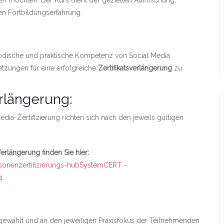
n möchten. Der Kurs dient der gezielten Auffrischung,
n Fortbildungserfahrung.
ethodische und praktische Kompetenz von Social Media
etzungen für eine erfolgreiche
Zertifikatsverlängerung
zu
rlängerung:
dia-Zertifizierung richten sich nach den jeweils gültigen
Verlängerung finden Sie hier:
sonenzertifizierungs-hub
SystemCERT –
4
ewählt und an den jeweiligen Praxisfokus der Teilnehmenden