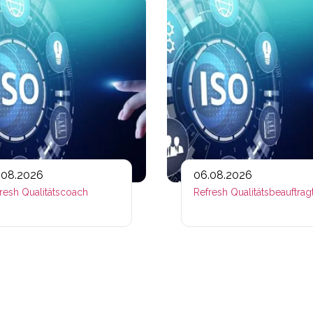
ps://www.plativio.at/events/refresh-fachtrainerin/?occurre
Link zu https://www.plativio.a
.08.2026
06.08.2026
resh Qualitätscoach
Refresh Qualitätsbeauftrag