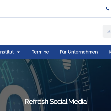
ompany/plativio-modern-training-gmbh/
://www.plativio.at
Institut
Termine
Für Unternehmen
K
Refresh Social Media