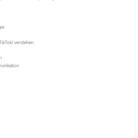
gie
TikTok) verstehen
n
unikation