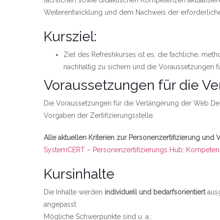
fachlichen sowie didaktischen Kompetenzen aktualisiere
Weiterentwicklung und dem Nachweis der erforderliche
Kursziel:
Ziel des Refreshkurses ist es, die fachliche, m
nachhaltig zu sichern und die Voraussetzungen f
Voraussetzungen für die Ve
Die Voraussetzungen für die Verlängerung der Web Desig
Vorgaben der Zertifizierungsstelle.
Alle aktuellen Kriterien zur Personenzertifizierung und 
Link zu https://www.systemcert.at/zertifizierungen/per
SystemCERT – Personenzertifizierungs Hub: Kompeten
Kursinhalte
Die Inhalte werden
individuell und bedarfsorientiert
ausg
angepasst.
Mögliche Schwerpunkte sind u. a.: