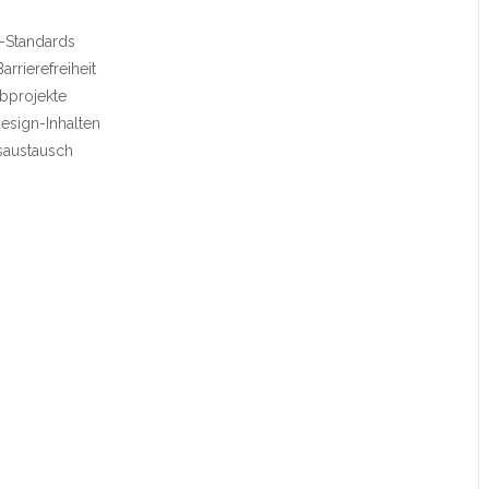
n-Standards
rrierefreiheit
bprojekte
esign-Inhalten
gsaustausch