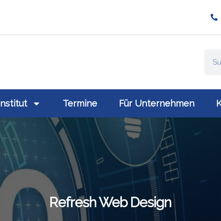
ompany/plativio-modern-training-gmbh/
://www.plativio.at
Institut
Termine
Für Unternehmen
K
Refresh Web Design