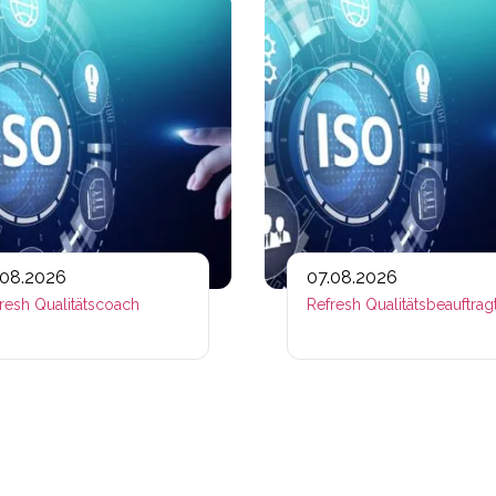
ps://www.plativio.at/events/refresh-fachtrainerin/?occurre
Link zu https://www.plativio.a
.08.2026
07.08.2026
resh Qualitätscoach
Refresh Qualitätsbeauftrag