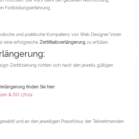
n möchten. Der Kurs dient der gezielten Auffrischung,
n Fortbildungserfahrung.
ethodische und praktische Kompetenz von Web Designer*innen
ür eine erfolgreiche
Zertifikatsverlängerung
zu erfüllen.
rlängerung:
n-Zertifizierung richten sich nach den jeweils gültigen
Verlängerung finden Sie hier:
sonenzertifizierungs-hub
zen & ISO 17024
ewählt und an den jeweiligen Praxisfokus der Teilnehmenden