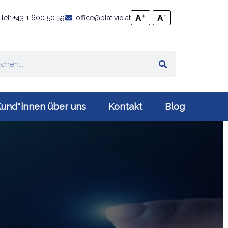
+
-
A
A
Tel: +43 1 600 50 59
office@plativio.at
und*innen über uns
Kontakt
Blog