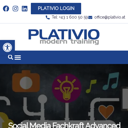
PLATIVIO LOGIN
Link zu https://www.linkedin.com/company/plati
Tel: +43 1 600 50 59
office@plativio.at
Link zu https
Werkzeugleiste öffnen
Social Media Fachkraft Advanced