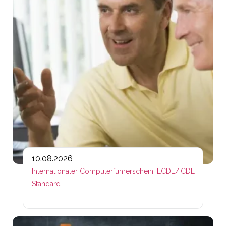
10.08.2026
Internationaler Computerführerschein, ECDL/ICDL
Standard
Lin