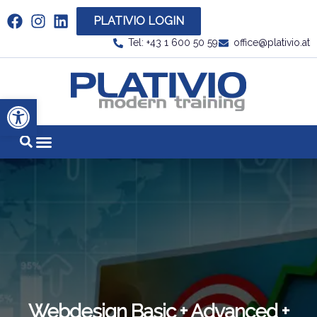
PLATIVIO LOGIN
Link zu https://www.linkedin.com/company/plati
Tel: +43 1 600 50 59
office@plativio.at
Link zu https
Werkzeugleiste öffnen
Webdesign Basic + Advanced +