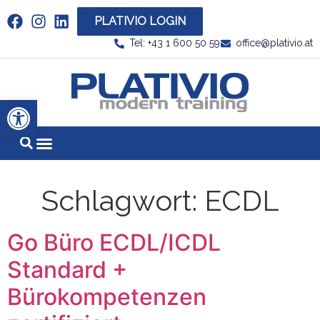
PLATIVIO LOGIN
Link zu https://www.linkedin.com/company/plati
Tel: +43 1 600 50 59
office@plativio.at
Link zu https
Werkzeugleiste öffnen
Schlagwort:
ECDL
Go Büro ECDL/ICDL
Standard +
Bürokompetenzen