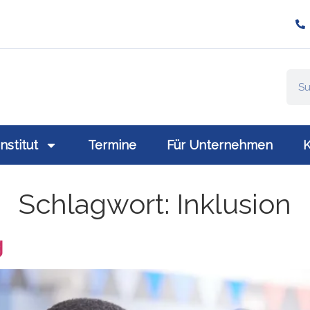
ompany/plativio-modern-training-gmbh/
://www.plativio.at
Institut
Termine
Für Unternehmen
K
Schlagwort:
Inklusion
g