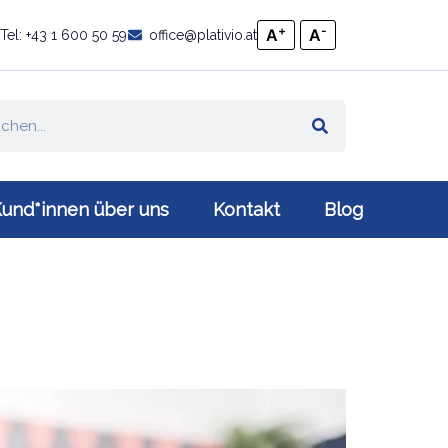
+
-
A
A
Tel: +43 1 600 50 59
office@plativio.at
und*innen über uns
Kontakt
Blog
Link zu https