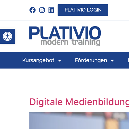
PLATIVIO LOGIN
Link zu https://www.linkedin.com/c
Werkzeugleiste öffnen
Link zu https
Kursangebot
Förderungen
Digitale Medienbildun