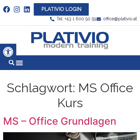
PLATIVIO LOGIN
Link zu https://www.linkedin.com/company/plati
Tel: +43 1 600 50 59
office@plativio.at
Link zu https
Werkzeugleiste öffnen
Schlagwort:
MS Office
Kurs
MS – Office Grundlagen
L