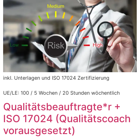
L
inkl. Unterlagen und ISO 17024 Zertifizierung
UE/LE: 100 / 5 Wochen / 20 Stunden wöchentlich
Qualitätsbeauftragte*r +
ISO 17024 (Qualitätscoach
vorausgesetzt)