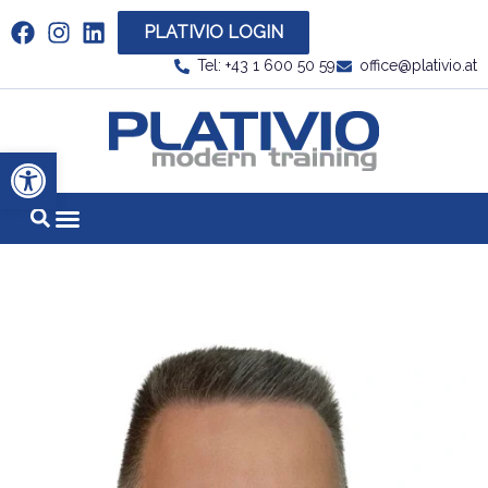
PLATIVIO LOGIN
Link zu https://www.linkedin.com/company/plati
Tel: +43 1 600 50 59
office@plativio.at
Link zu https
Werkzeugleiste öffnen