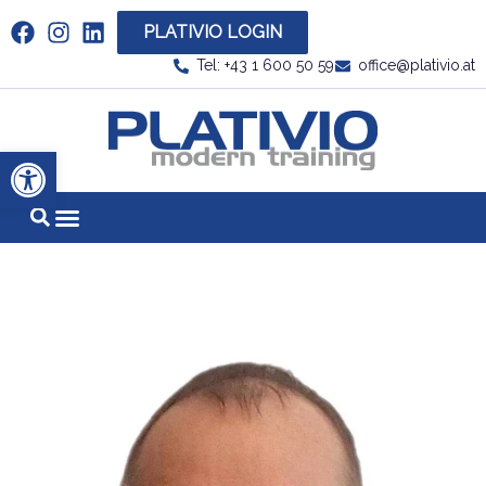
PLATIVIO LOGIN
Link zu https://www.linkedin.com/company/plati
Tel: +43 1 600 50 59
office@plativio.at
Link zu https
Werkzeugleiste öffnen