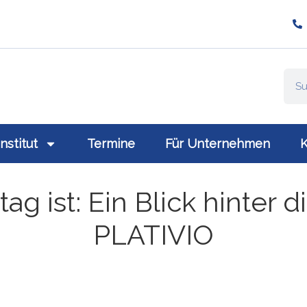
ompany/plativio-modern-training-gmbh/
://www.plativio.at
Institut
Termine
Für Unternehmen
K
ag ist: Ein Blick hinter d
PLATIVIO