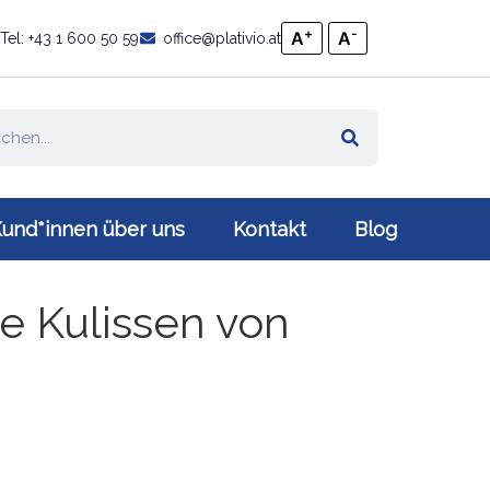
+
-
A
A
Tel: +43 1 600 50 59
office@plativio.at
und*innen über uns
Kontakt
Blog
ie Kulissen von