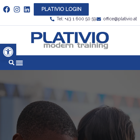
PLATIVIO LOGIN
Link zu https://www.linkedin.com/company/plati
Tel: +43 1 600 50 59
office@plativio.at
Link zu https
Werkzeugleiste öffnen