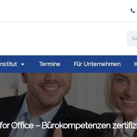
ompany/plativio-modern-training-gmbh/
://www.plativio.at
Institut
Termine
Für Unternehmen
K
 for Office – Bürokompetenzen zertifiz