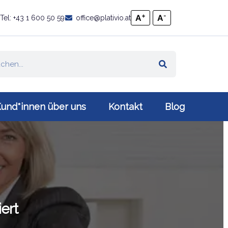
+
-
A
A
Tel: +43 1 600 50 59
office@plativio.at
und*innen über uns
Kontakt
Blog
iert