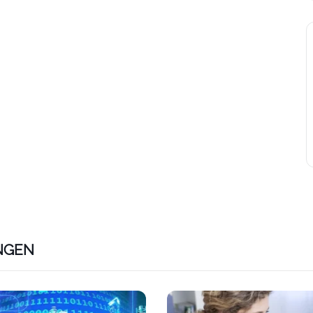
NGEN
ps://www.plativio.at/events/e-commerce-kaufmannfrau-zert
Link zu https://www.plativio.a