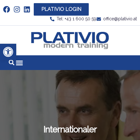
PLATIVIO LOGIN
Link zu https://www.linkedin.com/company/plati
Tel: +43 1 600 50 59
office@plativio.at
Link zu https
Werkzeugleiste öffnen
Internationaler