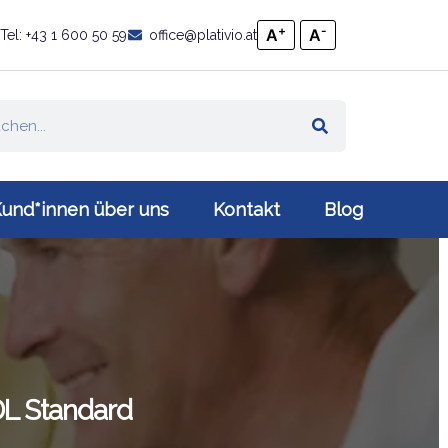
+
-
A
A
Tel: +43 1 600 50 59
office@plativio.at
und*innen über uns
Kontakt
Blog
DL Standard