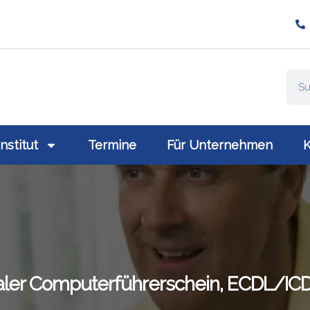
ompany/plativio-modern-training-gmbh/
://www.plativio.at
Institut
Termine
Für Unternehmen
K
naler Computerführerschein, ECDL/IC