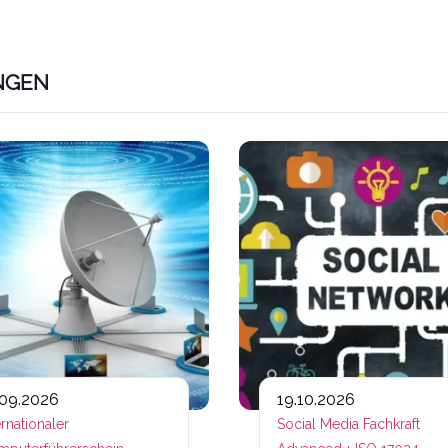
NGEN
ps://www.plativio.at/events/ms-office-grundlagen/?occurr
Link zu https://www.plativio.a
.09.2026
19.10.2026
ernationaler
Social Media Fachkraft