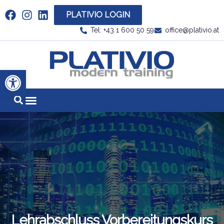
PLATIVIO LOGIN
Link zu https://www.linkedin.com/company/plati
Tel: +43 1 600 50 59
office@plativio.at
Link zu https
Werkzeugleiste öffnen
Lehrabschluss Vorbereitungskurs