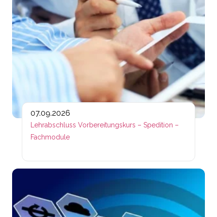
07.09.2026
Lehrabschluss Vorbereitungskurs – Spedition –
Fachmodule
Lin