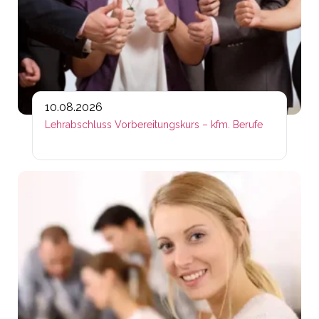
10.08.2026
Lehrabschluss Vorbereitungskurs – kfm. Berufe
Lin