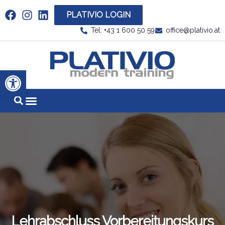
PLATIVIO LOGIN
Link zu https://www.linkedin.com/company/plati
Tel: +43 1 600 50 59
office@plativio.at
Link zu https
Werkzeugleiste öffnen
Lehrabschluss Vorbereitungskurs