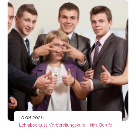
Lin
10.08.2026
Lehrabschluss Vorbereitungskurs – kfm. Berufe