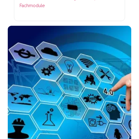
Fachmodule
Lin