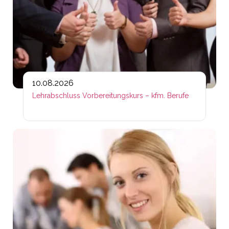
10.08.2026
Lehrabschluss Vorbereitungskurs – kfm. Berufe
Lin