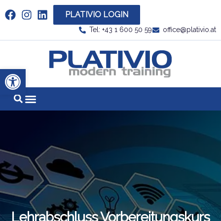
PLATIVIO LOGIN
Link zu https://www.linkedin.com/company/plati
Tel: +43 1 600 50 59
office@plativio.at
Link zu https
Werkzeugleiste öffnen
Lehrabschluss Vorbereitungskurs