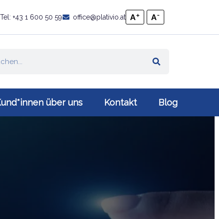
+
-
A
A
Tel: +43 1 600 50 59
office@plativio.at
und*innen über uns
Kontakt
Blog