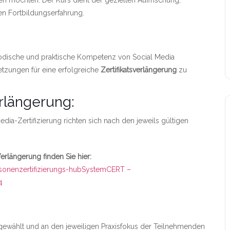
n möchten. Der Kurs dient der gezielten Auffrischung,
n Fortbildungserfahrung.
ethodische und praktische Kompetenz von Social Media
etzungen für eine erfolgreiche
Zertifikatsverlängerung
zu
rlängerung:
dia-Zertifizierung richten sich nach den jeweils gültigen
Verlängerung finden Sie hier:
sonenzertifizierungs-hub
SystemCERT –
4
ewählt und an den jeweiligen Praxisfokus der Teilnehmenden