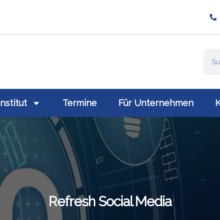
ompany/plativio-modern-training-gmbh/
://www.plativio.at
Institut
Termine
Für Unternehmen
K
Refresh Social Media