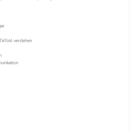
gie
TikTok) verstehen
n
unikation