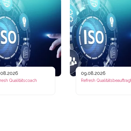
ps://www.plativio.at/events/refresh-fachtrainerin/?occurre
Link zu https://www.plativio.a
.08.2026
09.08.2026
resh Qualitätscoach
Refresh Qualitätsbeauftrag